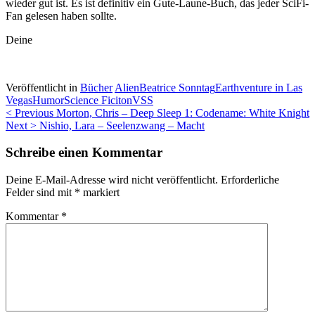
wieder gut ist. Es ist definitiv ein Gute-Laune-Buch, das jeder SciFi-
Fan gelesen haben sollte.
Deine
Veröffentlicht in
Bücher
Alien
Beatrice Sonntag
Earthventure in Las
Vegas
Humor
Science Ficiton
VSS
Beitragsnavigation
< Previous
Morton, Chris – Deep Sleep 1: Codename: White Knight
Next >
Nishio, Lara – Seelenzwang – Macht
Schreibe einen Kommentar
Deine E-Mail-Adresse wird nicht veröffentlicht.
Erforderliche
Felder sind mit
*
markiert
Kommentar
*