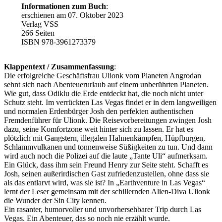
Informationen zum Buch
:
erschienen am 07. Oktober 2023
Verlag VSS
266 Seiten
ISBN 978-3961273379
Klappentext / Zusammenfassung
:
Die erfolgreiche Geschäftsfrau Ulionk vom Planeten Angrodan
sehnt sich nach Abenteuerurlaub auf einem unberührten Planeten.
Wie gut, dass Odiklu die Erde entdeckt hat, die noch nicht unter
Schutz steht. Im verrückten Las Vegas findet er in dem langweiligen
und normalen Erdenbürger Josh den perfekten authentischen
Fremdenführer für Ulionk. Die Reisevorbereitungen zwingen Josh
dazu, seine Komfortzone weit hinter sich zu lassen. Er hat es
plötzlich mit Gangstern, illegalen Hahnenkämpfen, Hüpfburgen,
Schlammvulkanen und tonnenweise Süßigkeiten zu tun. Und dann
wird auch noch die Polizei auf die laute „Tante Uli“ aufmerksam.
Ein Glück, dass ihm sein Freund Henry zur Seite steht. Schafft es
Josh, seinen außerirdischen Gast zufriedenzustellen, ohne dass sie
als das entlarvt wird, was sie ist? In „Earthventure in Las Vegas“
lernt der Leser gemeinsam mit der schillernden Alien-Diva Ulionk
die Wunder der Sin City kennen.
Ein rasanter, humorvoller und unvorhersehbarer Trip durch Las
Vegas. Ein Abenteuer, das so noch nie erzählt wurde.