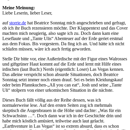
Meine Meinung:
Liebe Leserin, lieber Leser,
auf
storrie.de
hat Beatrice Sonntag mich angeschrieben und gefragt,
ob ich ihr Buch rezensieren möchte. Der Klappentext und das Cover
machten mich neugierig, also sagte ich zu. Doch dann kam eine
Leseflaute und „Tante Ulis“ Abenteuer auf der Erde geriet erstmal
aus dem Fokus. Bis vorgestern. Da fing ich an. Und hätte ich nicht
schlafen müssen, wäre ich auch fertig geworden.
Stelle Dir bitte vor, eine Außerirdische mit der Figur eines Walrosses
und giftgrüner Haut kommt auf die Erde und lernt mit Hilfe eines
irdischen (laut Buch:) Nerds (eigentlich: Loser) Las Vegas kennen.
Das alleine verspricht schon absurde Situationen, doch Beatrice
Sonntag setzt immer noch einen drauf. Sei es beim Kleidungskauf
oder beim Pfannkuchen-„All you can eat“, Josh und seine „Tante
Uli“ stolpern von einer urkomischen Situation in die nächste.
Dieses Buch fällt völlig aus der Reihe dessen, was ich
normalerweise lese. Auf den ersten Seiten zog ich mehrmals
skeptisch die Augenbrauen in die Höhe und dachte: „Was für ein
Schwachsinn …“. Doch dann war ich in der Geschichte drin und
habe mich köstlich amüsiert, teilweise auch laut gelacht.
„Earthventure in Las Vegas“ ist so extrem absurd, dass es schon