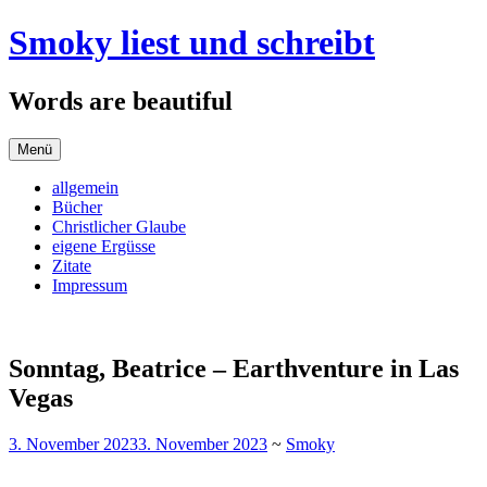
Zum
Smoky liest und schreibt
Inhalt
springen
Words are beautiful
Menü
allgemein
Bücher
Christlicher Glaube
eigene Ergüsse
Zitate
Impressum
Sonntag, Beatrice – Earthventure in Las
Vegas
3. November 2023
3. November 2023
~
Smoky