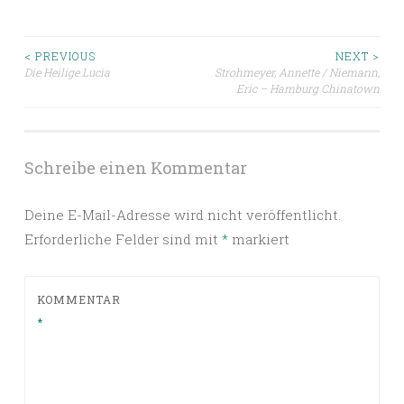
Beitragsnavigation
< PREVIOUS
NEXT >
Die Heilige Lucia
Strohmeyer, Annette / Niemann,
Eric – Hamburg Chinatown
Schreibe einen Kommentar
Deine E-Mail-Adresse wird nicht veröffentlicht.
Erforderliche Felder sind mit
*
markiert
KOMMENTAR
*