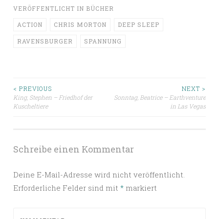
VERÖFFENTLICHT IN
BÜCHER
ACTION
CHRIS MORTON
DEEP SLEEP
RAVENSBURGER
SPANNUNG
Beitragsnavigation
< PREVIOUS
NEXT >
King, Stephen – Friedhof der
Sonntag, Beatrice – Earthventure
Kuscheltiere
in Las Vegas
Schreibe einen Kommentar
Deine E-Mail-Adresse wird nicht veröffentlicht.
Erforderliche Felder sind mit
*
markiert