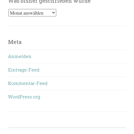
Was bisher geschrieben wurde
Was
bisher
geschrieben
wurde
Meta
Anmelden
Eintrags-Feed
Kommentar-Feed
WordPress.org