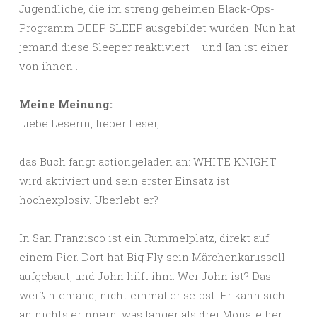
Jugendliche, die im streng geheimen Black-Ops-
Programm DEEP SLEEP ausgebildet wurden. Nun hat
jemand diese Sleeper reaktiviert – und Ian ist einer
von ihnen …
Meine Meinung:
Liebe Leserin, lieber Leser,
das Buch fängt actiongeladen an: WHITE KNIGHT
wird aktiviert und sein erster Einsatz ist
hochexplosiv. Überlebt er?
In San Franzisco ist ein Rummelplatz, direkt auf
einem Pier. Dort hat Big Fly sein Märchenkarussell
aufgebaut, und John hilft ihm. Wer John ist? Das
weiß niemand, nicht einmal er selbst. Er kann sich
an nichts erinnern, was länger als drei Monate her