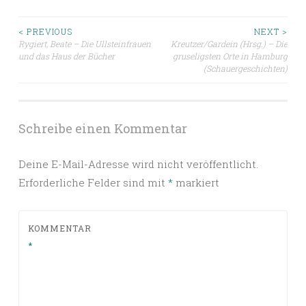
Beitragsnavigation
< PREVIOUS
NEXT >
Rygiert, Beate – Die Ullsteinfrauen
Kreutzer/Gardein (Hrsg.) – Die
und das Haus der Bücher
gruseligsten Orte in Hamburg
(Schauergeschichten)
Schreibe einen Kommentar
Deine E-Mail-Adresse wird nicht veröffentlicht.
Erforderliche Felder sind mit
*
markiert
KOMMENTAR
*