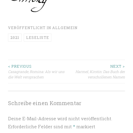
VERÖFFENTLICHT IN
ALLGEMEIN
2021
LESELISTE
Beitragsnavigation
< PREVIOUS
NEXT >
Casagrande, Romina: Als wir uns
Harmel, Kirstin: Das Buch der
die Welt versprachen
verschollenen Namen
Schreibe einen Kommentar
Deine E-Mail-Adresse wird nicht veröffentlicht.
Erforderliche Felder sind mit
*
markiert