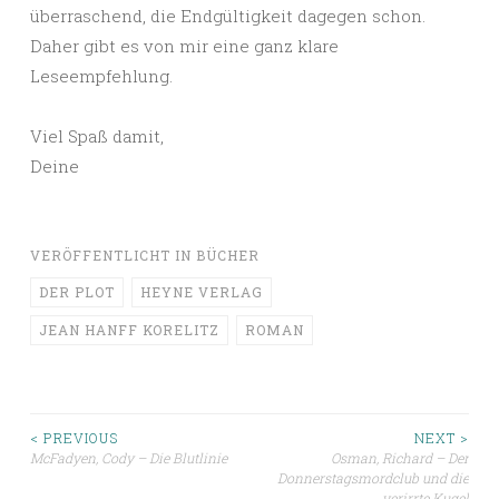
überraschend, die Endgültigkeit dagegen schon.
Daher gibt es von mir eine ganz klare
Leseempfehlung.
Viel Spaß damit,
Deine
VERÖFFENTLICHT IN
BÜCHER
DER PLOT
HEYNE VERLAG
JEAN HANFF KORELITZ
ROMAN
Beitragsnavigation
< PREVIOUS
NEXT >
McFadyen, Cody – Die Blutlinie
Osman, Richard – Der
Donnerstagsmordclub und die
verirrte Kugel