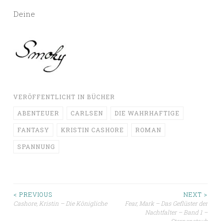
Deine
VERÖFFENTLICHT IN
BÜCHER
ABENTEUER
CARLSEN
DIE WAHRHAFTIGE
FANTASY
KRISTIN CASHORE
ROMAN
SPANNUNG
Beitragsnavigation
< PREVIOUS
NEXT >
Cashore, Kristin – Die Königliche
Fear, Mark – Das Geflüster der
Nachtfalter – Band 1 –
Sternenstaub