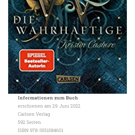
Informationen zum Buch
:
erschienen am 29. Juni 2022
Carlsen Verlag
592 Seiten
ISBN 978-3551584601