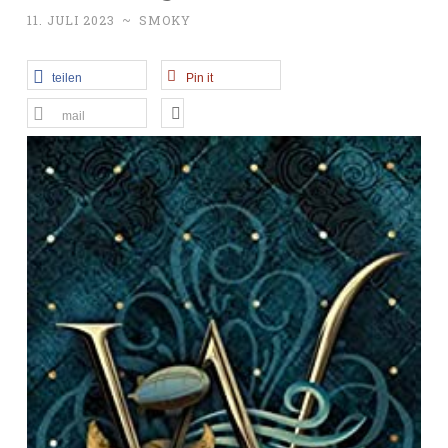
11. JULI 2023
~
SMOKY
teilen
Pin it
mail