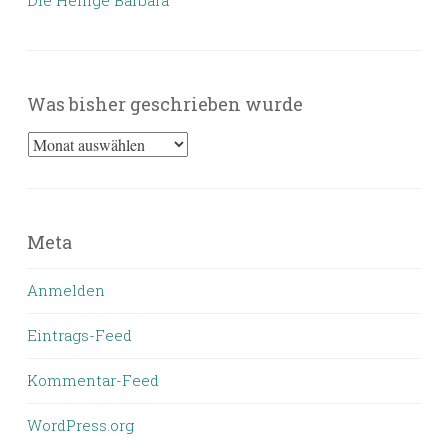
Die Heilige Barbara
Was bisher geschrieben wurde
Was
bisher
geschrieben
wurde
Meta
Anmelden
Eintrags-Feed
Kommentar-Feed
WordPress.org