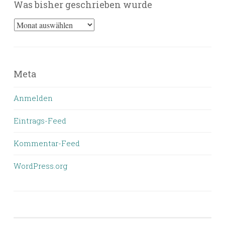
Was bisher geschrieben wurde
Was
bisher
geschrieben
wurde
Meta
Anmelden
Eintrags-Feed
Kommentar-Feed
WordPress.org