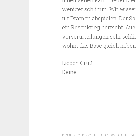
hineinsehen kann. Jeder Men
weniger schlimm. Wir wissen
für Dramen abspielen. Der Sc
ein Rosenkrieg herrscht. Auc
Vorverurteilungen sehr sch
wohnt das Böse gleich nebe
Lieben Gruß,
Deine
PROUDLY POWERED BY WORDPRESS