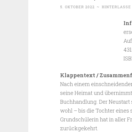
5. OKTOBER 2022
~
HINTERLASSE
In
ers
Auf
431
ISB
Klappentext / Zusammen
Nach einem einschneidenden E
seine Heimat und übernimmt i
Buchhandlung. Der Neustart s
wohl – bis die Tochter eines
Grundschülerin hat in aller F
zurückgekehrt.