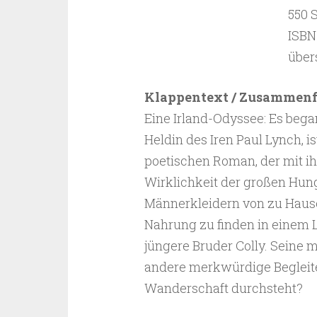
550 
ISBN
über
Klappentext / Zusammen
Eine Irland-Odyssee: Es bega
Heldin des Iren Paul Lynch, 
poetischen Roman, der mit i
Wirklichkeit der großen Hunge
Männerkleidern von zu Hause
Nahrung zu finden in einem La
jüngere Bruder Colly. Seine
andere merkwürdige Begleiter
Wanderschaft durchsteht?