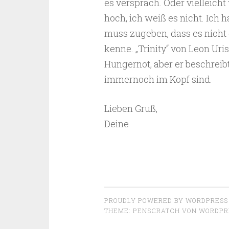
es versprach. Oder vielleic
hoch, ich weiß es nicht. Ich 
muss zugeben, dass es nicht 
kenne. „Trinity“ von Leon Uri
Hungernot, aber er beschreibt
immernoch im Kopf sind.
Lieben Gruß,
Deine
PROUDLY POWERED BY WORDPRESS
THEME: PENSCRATCH VON
WORDPR