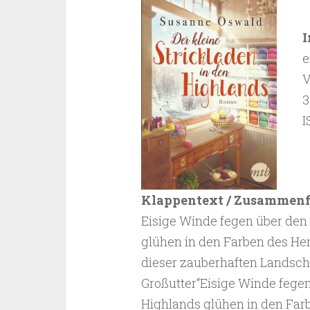
I
e
V
3
I
Klappentext / Zusammen
Eisige Winde fegen über den
glühen in den Farben des Her
dieser zauberhaften Landschaf
Großutter“Eisige Winde fege
Highlands glühen in den Farb