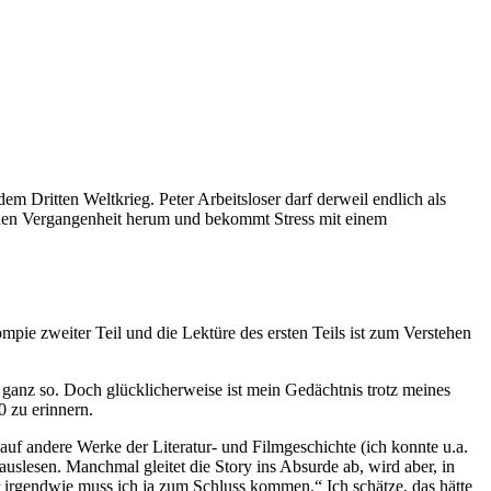
em Dritten Weltkrieg. Peter Arbeitsloser darf derweil endlich als
genen Vergangenheit herum und bekommt Stress mit einem
pie zweiter Teil und die Lektüre des ersten Teils ist zum Verstehen
ht ganz so. Doch glücklicherweise ist mein Gedächtnis trotz meines
0 zu erinnern.
 auf andere Werke der Literatur- und Filmgeschichte (ich konnte u.a.
slesen. Manchmal gleitet die Story ins Absurde ab, wird aber, in
r irgendwie muss ich ja zum Schluss kommen.“ Ich schätze, das hätte