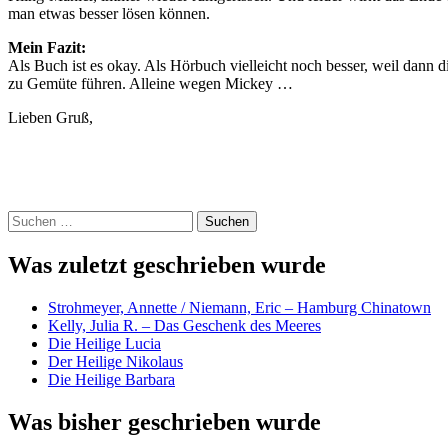
man etwas besser lösen können.
Mein Fazit:
Als Buch ist es okay. Als Hörbuch vielleicht noch besser, weil dann
zu Gemüte führen. Alleine wegen Mickey …
Lieben Gruß,
Suchen
nach:
Was zuletzt geschrieben wurde
Strohmeyer, Annette / Niemann, Eric – Hamburg Chinatown
Kelly, Julia R. – Das Geschenk des Meeres
Die Heilige Lucia
Der Heilige Nikolaus
Die Heilige Barbara
Was bisher geschrieben wurde