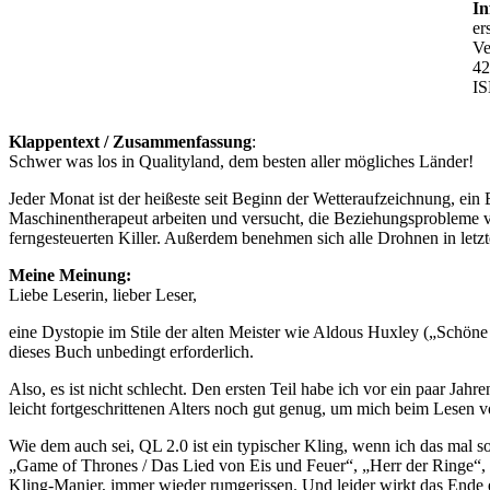
In
er
Ve
42
IS
Klappentext / Zusammenfassung
:
Schwer was los in Qualityland, dem besten aller mögliches Länder!
Jeder Monat ist der heißeste seit Beginn der Wetteraufzeichnung, ein 
Maschinentherapeut arbeiten und versucht, die Beziehungsprobleme v
ferngesteuerten Killer. Außerdem benehmen sich alle Drohnen in letz
Meine Meinung:
Liebe Leserin, lieber Leser,
eine Dystopie im Stile der alten Meister wie Aldous Huxley („Schöne 
dieses Buch unbedingt erforderlich.
Also, es ist nicht schlecht. Den ersten Teil habe ich vor ein paar Jah
leicht fortgeschrittenen Alters noch gut genug, um mich beim Lesen 
Wie dem auch sei, QL 2.0 ist ein typischer Kling, wenn ich das mal so
„Game of Thrones / Das Lied von Eis und Feuer“, „Herr der Ringe“, d
Kling-Manier, immer wieder rumgerissen. Und leider wirkt das Ende et