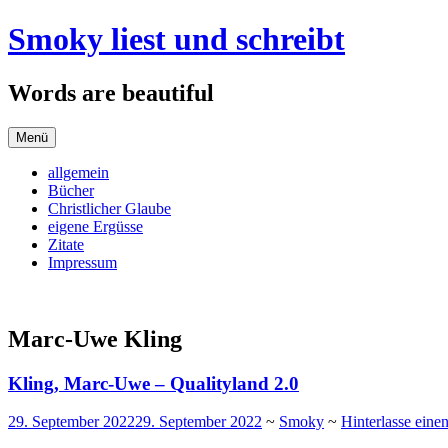
Zum
Smoky liest und schreibt
Inhalt
springen
Words are beautiful
Menü
allgemein
Bücher
Christlicher Glaube
eigene Ergüsse
Zitate
Impressum
Marc-Uwe Kling
Kling, Marc-Uwe – Qualityland 2.0
29. September 2022
29. September 2022
~
Smoky
~
Hinterlasse ein