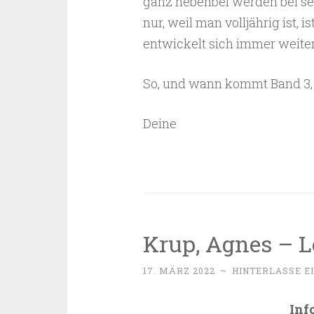
ganz nebenbei werden bei se
nur, weil man volljährig ist,
entwickelt sich immer weiter
So, und wann kommt Band 3,
Deine
Krup, Agnes – L
17. MÄRZ 2022
~
HINTERLASSE E
Inf