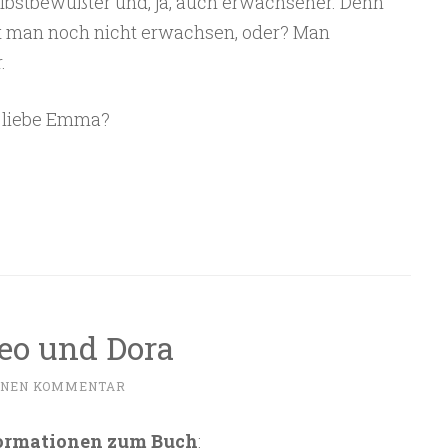
lbstbewußter und, ja, auch erwachsener. Denn
 ist man noch nicht erwachsen, oder? Man
.
 liebe Emma?
eo und Dora
INEN KOMMENTAR
ormationen zum Buch
: