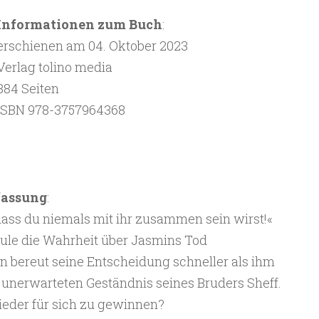
Informationen zum Buch
:
erschienen am 04. Oktober 2023
Verlag tolino media
384 Seiten
ISBN 978-3757964368
fassung
:
 dass du niemals mit ihr zusammen sein wirst!«
Jule die Wahrheit über Jasmins Tod
n bereut seine Entscheidung schneller als ihm
m unerwarteten Geständnis seines Bruders Sheff.
ieder für sich zu gewinnen?