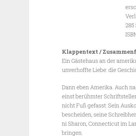
ers
Ver
285 
ISB
Klappentext / Zusammen
Ein Gästehaus an der amerika
unverhoffte Liebe: die Geschi
Dann eben Amerika. Auch nach
einst berühmter Schriftstelle
nicht Fuß gefasst: Sein Ausk
bescheiden, seine Schreibh
ni Sharon, Connecticut im L
bringen.