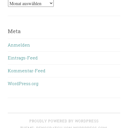
Was
bisher
geschrieben
wurde
Meta
Anmelden
Eintrags-Feed
Kommentar-Feed
WordPress.org
PROUDLY POWERED BY WORDPRESS
THEME: PENSCRATCH VON
WORDPRESS.COM
.