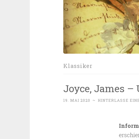
Klassiker
Joyce, James – 
19. MAI 2020
~
HINTERLASSE EI
Inform
erschie