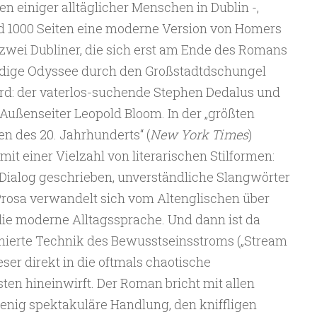
en einiger alltäglicher Menschen in Dublin -,
nd 1000 Seiten eine moderne Version von Homers
zwei Dubliner, die sich erst am Ende des Romans
dige Odyssee durch den Großstadtdschungel
rd: der vaterlos-suchende Stephen Dedalus und
ußenseiter Leopold Bloom. In der „größten
 des 20. Jahrhunderts“ (
New York Times
)
mit einer Vielzahl von literarischen Stilformen:
Dialog geschrieben, unverständliche Slangwörter
Prosa verwandelt sich vom Altenglischen über
ie moderne Alltagssprache. Und dann ist da
onierte Technik des Bewusstseinsstroms („Stream
eser direkt in die oftmals chaotische
en hineinwirft. Der Roman bricht mit allen
enig spektakuläre Handlung, den kniffligen