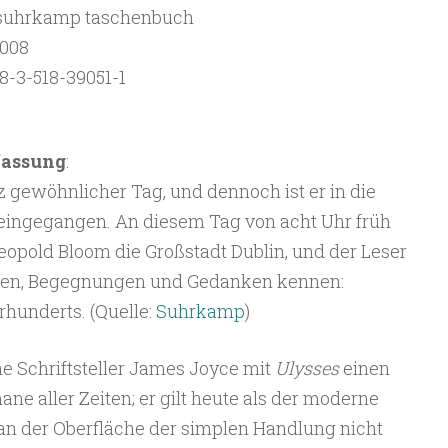
 suhrkamp taschenbuch
1008
8-3-518-39051-1
fassung
:
z gewöhnlicher Tag, und dennoch ist er in die
 eingegangen. An diesem Tag von acht Uhr früh
Leopold Bloom die Großstadt Dublin, und der Leser
ngen, Begegnungen und Gedanken kennen:
rhunderts. (Quelle:
Suhrkamp
)
che Schriftsteller James Joyce mit
Ulysses
einen
e aller Zeiten; er gilt heute als der moderne
n der Oberfläche der simplen Handlung nicht