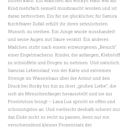
führen kann: Ein Mädchen aus Rockys Haus war als
Kind mehrfach sexuell missbraucht worden und ist
daran zerbrochen. Ein für sie glücklicher, für Samira
furchtbarer Zufall erfüllt ihr ihren sehnlichsten
Wunsch: zu sterben. Ein Junge wurde misshandelt
und seine Augen mit Säure verätzt. Ein anderes
Mädchen stirbt nach einem erzwungenen „Besuch“
einer Engelmacherin. Kinder, die anfangen, Klebstoff
zu schnüffeln und Drogen zu nehmen. Und natürlich
Samiras Lebenslauf, von der Kälte und extremen
Strenge im Waisenhaus über die Armut und den
Druck bei Rocky bis hin zu ihrer „großen Liebe“, die
sich als Menschenfänger herausstellt und sie zur
Prostitution bringt – Lana Lux spricht es offen und
schonungslos an. Und vielleicht deshalb scheint mir
das Ende nicht so recht zu passen, denn nur ein
verschwindend kleiner Prozentsatz der