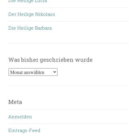
Die Heilige Lucia
Der Heilige Nikolaus
Die Heilige Barbara
Was bisher geschrieben wurde
Was
bisher
geschrieben
wurde
Meta
Anmelden
Eintrags-Feed