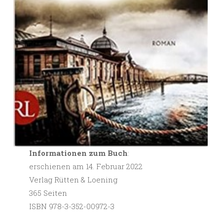
Informationen zum Buch
:
erschienen am 14. Februar 2022
Verlag Rütten & Loening
365 Seiten
ISBN 978-3-352-00972-3