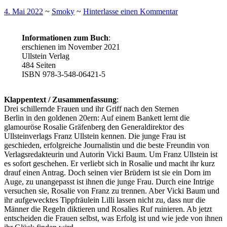
4. Mai 2022
~
Smoky
~
Hinterlasse einen Kommentar
Informationen zum Buch
:
erschienen im November 2021
Ullstein Verlag
484 Seiten
ISBN 978-3-548-06421-5
Klappentext / Zusammenfassung
:
Drei schillernde Frauen und ihr Griff nach den Sternen
Berlin in den goldenen 20ern: Auf einem Bankett lernt die
glamouröse Rosalie Gräfenberg den Generaldirektor des
Ullsteinverlags Franz Ullstein kennen. Die junge Frau ist
geschieden, erfolgreiche Journalistin und die beste Freundin von
Verlagsredakteurin und Autorin Vicki Baum. Um Franz Ullstein ist
es sofort geschehen. Er verliebt sich in Rosalie und macht ihr kurz
drauf einen Antrag. Doch seinen vier Brüdern ist sie ein Dorn im
Auge, zu unangepasst ist ihnen die junge Frau. Durch eine Intrige
versuchen sie, Rosalie von Franz zu trennen. Aber Vicki Baum und
ihr aufgewecktes Tippfräulein Lilli lassen nicht zu, dass nur die
Männer die Regeln diktieren und Rosalies Ruf ruinieren. Ab jetzt
entscheiden die Frauen selbst, was Erfolg ist und wie jede von ihnen