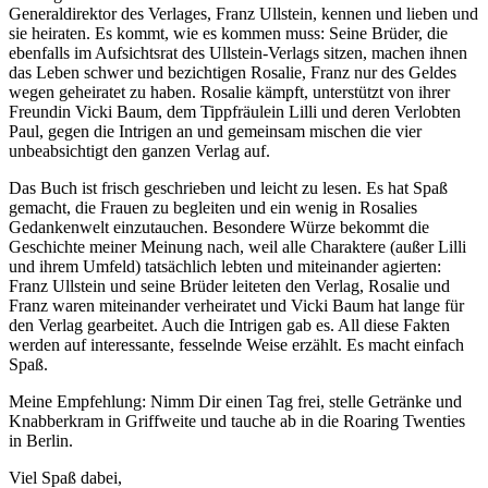
Generaldirektor des Verlages, Franz Ullstein, kennen und lieben und
sie heiraten. Es kommt, wie es kommen muss: Seine Brüder, die
ebenfalls im Aufsichtsrat des Ullstein-Verlags sitzen, machen ihnen
das Leben schwer und bezichtigen Rosalie, Franz nur des Geldes
wegen geheiratet zu haben. Rosalie kämpft, unterstützt von ihrer
Freundin Vicki Baum, dem Tippfräulein Lilli und deren Verlobten
Paul, gegen die Intrigen an und gemeinsam mischen die vier
unbeabsichtigt den ganzen Verlag auf.
Das Buch ist frisch geschrieben und leicht zu lesen. Es hat Spaß
gemacht, die Frauen zu begleiten und ein wenig in Rosalies
Gedankenwelt einzutauchen. Besondere Würze bekommt die
Geschichte meiner Meinung nach, weil alle Charaktere (außer Lilli
und ihrem Umfeld) tatsächlich lebten und miteinander agierten:
Franz Ullstein und seine Brüder leiteten den Verlag, Rosalie und
Franz waren miteinander verheiratet und Vicki Baum hat lange für
den Verlag gearbeitet. Auch die Intrigen gab es. All diese Fakten
werden auf interessante, fesselnde Weise erzählt. Es macht einfach
Spaß.
Meine Empfehlung: Nimm Dir einen Tag frei, stelle Getränke und
Knabberkram in Griffweite und tauche ab in die Roaring Twenties
in Berlin.
Viel Spaß dabei,