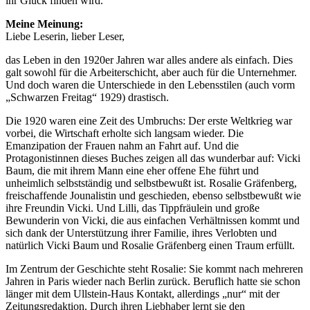
ihr Glück finden wird.
Meine Meinung:
Liebe Leserin, lieber Leser,
das Leben in den 1920er Jahren war alles andere als einfach. Dies
galt sowohl für die Arbeiterschicht, aber auch für die Unternehmer.
Und doch waren die Unterschiede in den Lebensstilen (auch vorm
„Schwarzen Freitag“ 1929) drastisch.
Die 1920 waren eine Zeit des Umbruchs: Der erste Weltkrieg war
vorbei, die Wirtschaft erholte sich langsam wieder. Die
Emanzipation der Frauen nahm an Fahrt auf. Und die
Protagonistinnen dieses Buches zeigen all das wunderbar auf: Vicki
Baum, die mit ihrem Mann eine eher offene Ehe führt und
unheimlich selbstständig und selbstbewußt ist. Rosalie Gräfenberg,
freischaffende Jounalistin und geschieden, ebenso selbstbewußt wie
ihre Freundin Vicki. Und Lilli, das Tippfräulein und große
Bewunderin von Vicki, die aus einfachen Verhältnissen kommt und
sich dank der Unterstützung ihrer Familie, ihres Verlobten und
natürlich Vicki Baum und Rosalie Gräfenberg einen Traum erfüllt.
Im Zentrum der Geschichte steht Rosalie: Sie kommt nach mehreren
Jahren in Paris wieder nach Berlin zurück. Beruflich hatte sie schon
länger mit dem Ullstein-Haus Kontakt, allerdings „nur“ mit der
Zeitungsredaktion. Durch ihren Liebhaber lernt sie den