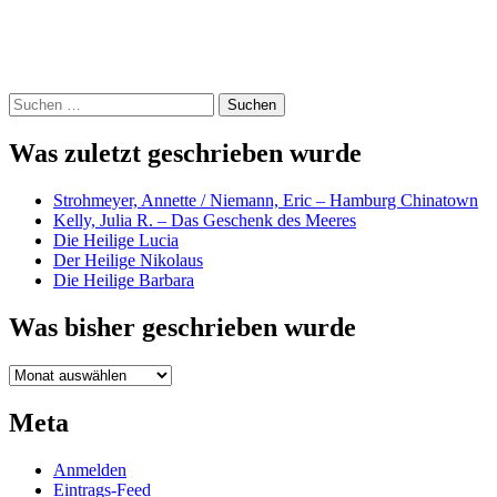
Suchen
nach:
Was zuletzt geschrieben wurde
Strohmeyer, Annette / Niemann, Eric – Hamburg Chinatown
Kelly, Julia R. – Das Geschenk des Meeres
Die Heilige Lucia
Der Heilige Nikolaus
Die Heilige Barbara
Was bisher geschrieben wurde
Was
bisher
geschrieben
Meta
wurde
Anmelden
Eintrags-Feed