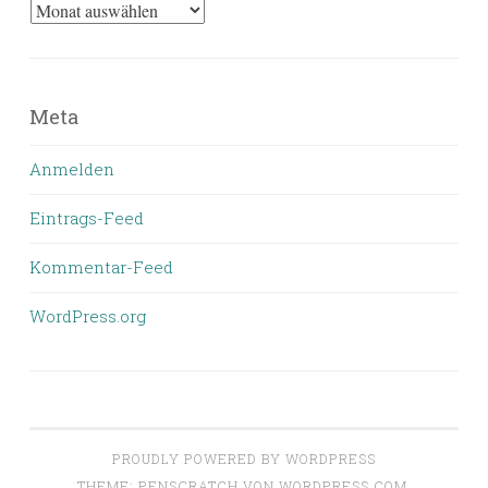
Was
bisher
geschrieben
wurde
Meta
Anmelden
Eintrags-Feed
Kommentar-Feed
WordPress.org
PROUDLY POWERED BY WORDPRESS
THEME: PENSCRATCH VON
WORDPRESS.COM
.