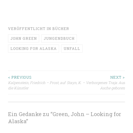
VERÖFFENTLICHT IN
BÜCHER
JOHN GREEN
JUNGENDBUCH
LOOKING FOR ALASKA
UNFALL
Beitragsnavigation
< PREVIOUS
NEXT >
Kalpenstein, Friedrich – Prost, auf
Stayn, K. – Verborgenes Traja: Aus
die Künstler
Asche geboren
Ein Gedanke zu “
Green, John – Looking for
Alaska
”