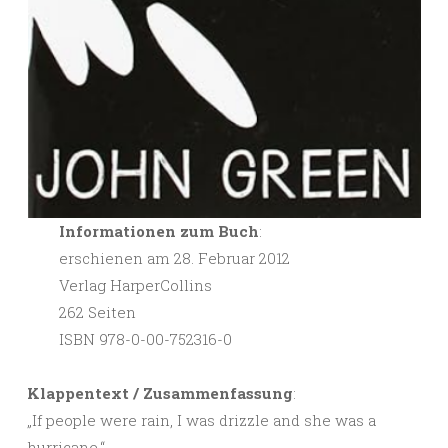
Informationen zum Buch
:
erschienen am 28. Februar 2012
Verlag HarperCollins
262 Seiten
ISBN 978-0-00-752316-0
Klappentext / Zusammenfassung
:
„If people were rain, I was drizzle and she was a
hurricane.“