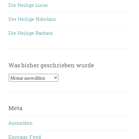
Die Heilige Lucia
Der Heilige Nikolaus
Die Heilige Barbara
Was bisher geschrieben wurde
Was
bisher
geschrieben
wurde
Meta
Anmelden
Eintrags-Feed