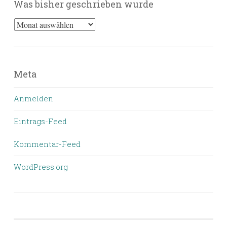
Was bisher geschrieben wurde
Was
bisher
geschrieben
wurde
Meta
Anmelden
Eintrags-Feed
Kommentar-Feed
WordPress.org