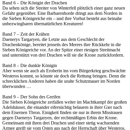
Band 6 – Die Königin der Drachen
Da sehen sich die Streiter von Winterfell plötzlich einer ganz neuen
Gefahr gegenüber. Eine Barbarenhorde dringt aus dem Norden in
die Sieben Königreiche ein – und ihre Vorhut besteht aus beinahe
unbezwingbaren übernatürlichen Kreaturen!
Band 7 – Zeit der Krähen
Daenerys Targaryen, die Letzte aus dem Geschlecht der
Drachenkönige, bereitet jenseits des Meeres ihre Rückkehr in die
Sieben Königreiche vor. An der Spitze einer riesigen Streitmacht
und unterstützt von drei Drachen will sie die Krone zurückfordern.
Band 8 – Die dunkle Königin
Aber wenn sie auch als Eroberin ins vom Bürgerkrieg geschwächte
Westeros kommt, so könnte sie doch die Rettung bringen. Denn die
schrecklichen Anderen haben die uralte Schutzmauer im Norden
überwunden …
Band 9 – Der Sohn des Greifen
Die Sieben Königreiche zerfallen weiter im Machtkampf der großen
Adelshäuser, die einander eifersüchtig belauern in ihrer Gier nach
dem Eisernen Thron. Einigkeit finden sie nur in ihrem Misstrauen
gegen Daenerys Targaryen, der rechtmäßigen Erbin der Krone.
Gemeinsam mit ihren drei Drachen und einer stetig wachsenden
Armee greift sie vom Osten aus nach der Herrschaft über Westeros.