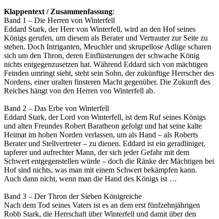
Klappentext / Zusammenfassung
:
Band 1 – Die Herren von Winterfell
Eddard Stark, der Herr von Winterfell, wird an den Hof seines
Königs gerufen, um diesem als Berater und Vertrauter zur Seite zu
stehen. Doch Intriganten, Meuchler und skrupellose Adlige scharen
sich um den Thron, deren Einflüsterungen der schwache König
nichts entgegenzusetzen hat. Während Eddard sich von mächtigen
Feinden umringt sieht, steht sein Sohn, der zukünftige Herrscher des
Nordens, einer uralten finsteren Macht gegenüber. Die Zukunft des
Reiches hängt von den Herren von Winterfell ab.
Band 2 – Das Erbe von Winterfell
Eddard Stark, der Lord von Winterfell, ist dem Ruf seines Königs
und alten Freundes Robert Baratheon gefolgt und hat seine kalte
Heimat im hohen Norden verlassen, um als Hand – als Roberts
Berater und Stellvertreter – zu dienen. Eddard ist ein geradliniger,
tapferer und aufrechter Mann, der sich jeder Gefahr mit dem
Schwert entgegenstellen würde – doch die Ränke der Mächtigen bei
Hof sind nichts, was man mit einem Schwert bekämpfen kann.
Auch dann nicht, wenn man die Hand des Königs ist …
Band 3 – Der Thron der Sieben Königreiche
Nach dem Tod seines Vaters ist es an dem erst fünfzehnjährigen
Robb Stark, die Herrschaft über Winterfell und damit über den