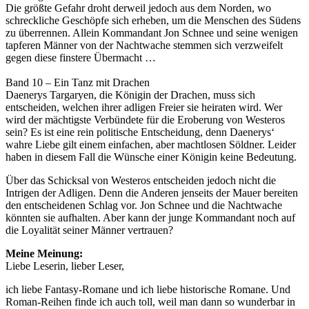
Die größte Gefahr droht derweil jedoch aus dem Norden, wo
schreckliche Geschöpfe sich erheben, um die Menschen des Südens
zu überrennen. Allein Kommandant Jon Schnee und seine wenigen
tapferen Männer von der Nachtwache stemmen sich verzweifelt
gegen diese finstere Übermacht …
Band 10 – Ein Tanz mit Drachen
Daenerys Targaryen, die Königin der Drachen, muss sich
entscheiden, welchen ihrer adligen Freier sie heiraten wird. Wer
wird der mächtigste Verbündete für die Eroberung von Westeros
sein? Es ist eine rein politische Entscheidung, denn Daenerys‘
wahre Liebe gilt einem einfachen, aber machtlosen Söldner. Leider
haben in diesem Fall die Wünsche einer Königin keine Bedeutung.
Über das Schicksal von Westeros entscheiden jedoch nicht die
Intrigen der Adligen. Denn die Anderen jenseits der Mauer bereiten
den entscheidenen Schlag vor. Jon Schnee und die Nachtwache
könnten sie aufhalten. Aber kann der junge Kommandant noch auf
die Loyalität seiner Männer vertrauen?
Meine Meinung:
Liebe Leserin, lieber Leser,
ich liebe Fantasy-Romane und ich liebe historische Romane. Und
Roman-Reihen finde ich auch toll, weil man dann so wunderbar in