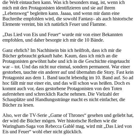
die Welt eintauchen kann. Was ich besonders mag, ist, wenn ich
mich mit den Protagonisten identifizieren und sie auf ihrem
„Lebensweg“ begleiten kann. Jaaaa, und wenn mir dann eine
Buchreihe empfohlen wird, die sowohl Fantasy- als auch historische
Elemente vereint, bin ich natürlich Feuer und Flamme.
„Das Lied von Eis und Feuer“ wurde mir von einer Bekannten
empfohlen, und daher besorgte ich mir die 10 Bände.
Ganz ehrlich? Im Nachhinein bin ich heilfroh, dass ich mir die
Bücher gebraucht gekauft habe. Kaum, dass ich mich an die
Protagonisten gewöhnt habe und ich in die Geschichte eingetaucht
war – tot. Und das nicht nur einmal, sondern permanent. War einer
gestorben, tauchte ein anderer auf und übernahm die Story. Fast kein
Protagonist aus dem 1. Band taucht lebendig im 10. Band auf. So ad
hoc fällt mir nur einer ein, und das will schon was heißen. Doch es
kommt auch vor, dass gestorbene Protagonisten von den Toten
auferstehen und schrecklich Rache nehmen. Die Vielzahl der
Schauplätze und Handlungsstränge macht es nicht einfacher, die
Bücher zu lesen.
Also, wer die TV-Serie „Game of Thrones“ gesehen und geliebt hat,
der wird die Bücher mögen. Wer historische Reihen wie die
Waringham-Saga von Rebecca Gablé mag, wird mit „Das Lied von
Eis und Feuer“ wohl eher nicht glücklich.