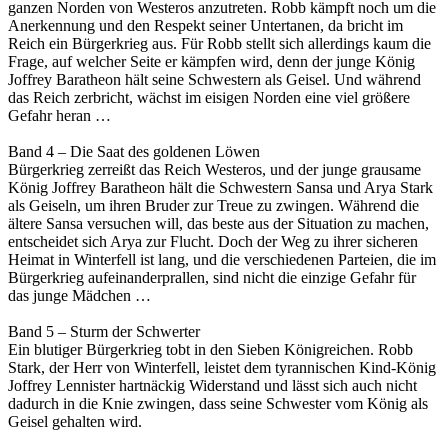
ganzen Norden von Westeros anzutreten. Robb kämpft noch um die
Anerkennung und den Respekt seiner Untertanen, da bricht im
Reich ein Bürgerkrieg aus. Für Robb stellt sich allerdings kaum die
Frage, auf welcher Seite er kämpfen wird, denn der junge König
Joffrey Baratheon hält seine Schwestern als Geisel. Und während
das Reich zerbricht, wächst im eisigen Norden eine viel größere
Gefahr heran …
Band 4 – Die Saat des goldenen Löwen
Bürgerkrieg zerreißt das Reich Westeros, und der junge grausame
König Joffrey Baratheon hält die Schwestern Sansa und Arya Stark
als Geiseln, um ihren Bruder zur Treue zu zwingen. Während die
ältere Sansa versuchen will, das beste aus der Situation zu machen,
entscheidet sich Arya zur Flucht. Doch der Weg zu ihrer sicheren
Heimat in Winterfell ist lang, und die verschiedenen Parteien, die im
Bürgerkrieg aufeinanderprallen, sind nicht die einzige Gefahr für
das junge Mädchen …
Band 5 – Sturm der Schwerter
Ein blutiger Bürgerkrieg tobt in den Sieben Königreichen. Robb
Stark, der Herr von Winterfell, leistet dem tyrannischen Kind-König
Joffrey Lennister hartnäckig Widerstand und lässt sich auch nicht
dadurch in die Knie zwingen, dass seine Schwester vom König als
Geisel gehalten wird.