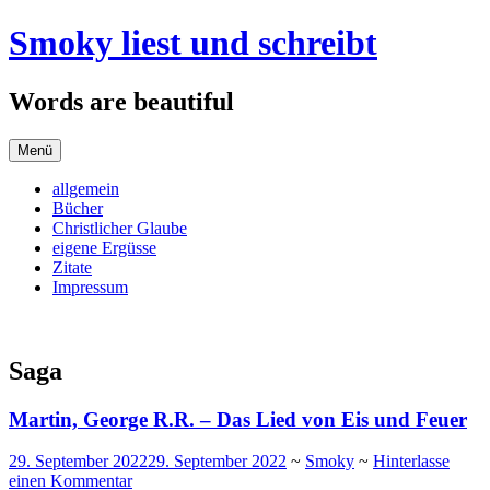
Zum
Smoky liest und schreibt
Inhalt
springen
Words are beautiful
Menü
allgemein
Bücher
Christlicher Glaube
eigene Ergüsse
Zitate
Impressum
Saga
Martin, George R.R. – Das Lied von Eis und Feuer
29. September 2022
29. September 2022
~
Smoky
~
Hinterlasse
einen Kommentar