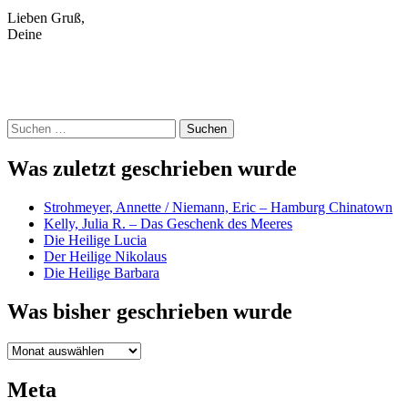
Lieben Gruß,
Deine
Suchen
nach:
Was zuletzt geschrieben wurde
Strohmeyer, Annette / Niemann, Eric – Hamburg Chinatown
Kelly, Julia R. – Das Geschenk des Meeres
Die Heilige Lucia
Der Heilige Nikolaus
Die Heilige Barbara
Was bisher geschrieben wurde
Was
bisher
geschrieben
Meta
wurde