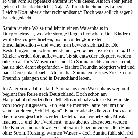
so weit vom Klappentext entfernt ist wie dieses. Als ich eben jenen
gelesen habe, dachte ich: „Naja. Aufbruch in ein neues Leben.
Leichte Kost, aber sicher recht amüsant.“ Doch was soll ich sagen?
Falsch gedacht:
Samira ist eine Waise und lebt in einem Waisenhaus in
Dnepropetrovsk, wo sehr strenge Regeln herrschen. Den Kindern
wird alles vorgeschrieben, bis hin zu der „korrekten“
Einschlafposition – und wehe, man bewegt sich nachts. Die
Bestrafungen sind schon bei kleinen „Vergehen“ extrem streng. Die
Kinder werden dort aufbewahrt, bis sie entweder adoptiert werden
oder zu alt für’s Waisenhaus sind. Da Samira nichts anderes kennt,
hat sie sich damit abgefunden – bis ihre Freundin adoptiert wird und
nach Deutschland zieht. Ab nun hat Samira ein großes Ziel: zu ihrer
Freundin gelangen und in Deutschland leben.
Im Alter von 7 Jahren läuft Samira aus dem Waisenhaus weg und
beginnt ihre Reise nach Deutschland. Doch schon am
Hauptbahnhof endet diese: Mittellos und naiv wie sie ist, wird sie
von Rocky aufgelesen. Nun lebt sie mehrere Jahre bei ihm und
seinen anderen „Schützlingen“: Kinder wie sie, die von Rocky auf
die Straßen geschickt werden: betteln, Taschendiebstahl, Musik
machen … und der „Verdienst“ muss abends abgegeben werden.
Die Kinder sind nach wie vor bitterarm, leben in einem alten Haus
ohne Strom, Heizung, warmen Wasser – doch Samira fühlt sich frei,