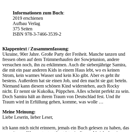
Informationen zum Buch
:
2019 erschienen
Aufbau Verlag
375 Seiten
ISBN 978-3-7466-3539-2
Klappentext / Zusammenfassung
:
Ukraine, 90er Jahre. Große Party der Freiheit. Manche tanzen und
fressen oben auf dem Trümmerhaufen der Sowjetunion, andere
versuchen noch, ihn zu erklimmen. Auch die siebenjährige Samira,
die mit ein paar anderen Kids in einem Haus lebt, wo es keinen
Strom, kein warmes Wasser und kein Klo gibt. Aber es geht ihr
bestens. Außerdem hat sie einen Job, und den macht sie gut: beteln.
Niemand kann diesem schönen Kind widerstehen, auch Rocky
nicht. Er nennt sie Kukolka, Püppchen. Alles scheint perfekt zu sein.
Doch Samira hält an ihrem Traum von Deutschlad fest. Und ihr
Traum wird in Erfüllung gehen, komme, was wolle …
Meine Meinung:
Liebe Leserin, lieber Leser,
ich kann mich nicht erinnern, jemals ein Buch gelesen zu haben, das