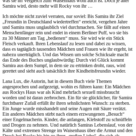
was sie im Vergleich zum Waisenhaus wohl auch ist. Doch je älter
Samira wird, desto mehr will Rocky von ihr …
Ich möchte nicht zuviel verraten, nur soviel: Bis Samira ihr Ziel
„Freundin in Deutschland wiedertreffen“ erreicht, vergehen Jahre
und Samira muss unglaublich viel durchmachen. Sie fällt auf einen
Menschenfänger rein und endet in einem Berliner Puff, wo sie bis
zu 30 Männer am Tag „bedienen“ muss. Sie wird wie ein Stück
Fleisch verkauft. Ihren Lebenslauf zu lesen und dabei zu wissen,
dass es tagtäglich tausenden Mädchen und Frauen wie ihr ergeht, ist
nahezu unerträglich. Und das Wissen um solche Schicksale macht
das Ende des Buches unglaubwürdig: Durch viel Glück kommt
Samira aus dem Sumpf, in dem sie zu ertrinken droht, raus, wird
gerettet und sieht auch tatsächlich ihre Kindheitsfreundin wieder.
Lana Lux, die Autorin, hat in diesem Buch viele Themen
angesprochen und aufgezeigt, wohin es führen kann: Ein Mädchen
aus Rockys Haus war als Kind mehrfach sexuell missbraucht
worden und ist daran zerbrochen. Ein für sie glücklicher, für Samira
furchtbarer Zufall erfüllt ihr ihren sehnlichsten Wunsch: zu sterben.
Ein Junge wurde misshandelt und seine Augen mit Säure verätzt.
Ein anderes Mädchen stirbt nach einem erzwungenen „Besuch“
einer Engelmacherin. Kinder, die anfangen, Klebstoff zu schnüffeln
und Drogen zu nehmen. Und natürlich Samiras Lebenslauf, von der
Kälte und extremen Strenge im Waisenhaus über die Armut und den
Druck bei Rocky bis hin zu ihrer „großen Liebe“, die sich als