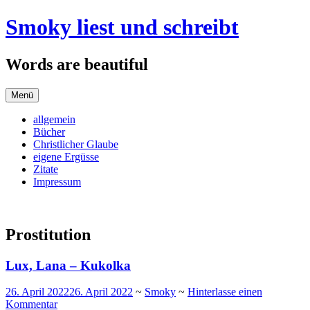
Zum
Smoky liest und schreibt
Inhalt
springen
Words are beautiful
Menü
allgemein
Bücher
Christlicher Glaube
eigene Ergüsse
Zitate
Impressum
Prostitution
Lux, Lana – Kukolka
26. April 2022
26. April 2022
~
Smoky
~
Hinterlasse einen
Kommentar