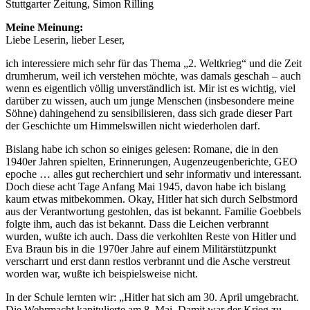
Stuttgarter Zeitung, Simon Rilling
Meine Meinung:
Liebe Leserin, lieber Leser,
ich interessiere mich sehr für das Thema „2. Weltkrieg“ und die Zeit
drumherum, weil ich verstehen möchte, was damals geschah – auch
wenn es eigentlich völlig unverständlich ist. Mir ist es wichtig, viel
darüber zu wissen, auch um junge Menschen (insbesondere meine
Söhne) dahingehend zu sensibilisieren, dass sich grade dieser Part
der Geschichte um Himmelswillen nicht wiederholen darf.
Bislang habe ich schon so einiges gelesen: Romane, die in den
1940er Jahren spielten, Erinnerungen, Augenzeugenberichte, GEO
epoche … alles gut recherchiert und sehr informativ und interessant.
Doch diese acht Tage Anfang Mai 1945, davon habe ich bislang
kaum etwas mitbekommen. Okay, Hitler hat sich durch Selbstmord
aus der Verantwortung gestohlen, das ist bekannt. Familie Goebbels
folgte ihm, auch das ist bekannt. Dass die Leichen verbrannt
wurden, wußte ich auch. Dass die verkohlten Reste von Hitler und
Eva Braun bis in die 1970er Jahre auf einem Militärstützpunkt
verscharrt und erst dann restlos verbrannt und die Asche verstreut
worden war, wußte ich beispielsweise nicht.
In der Schule lernten wir: „Hitler hat sich am 30. April umgebracht.
Die Wehrmacht kapitulierte am 8. Mai. Damit war der Krieg zu