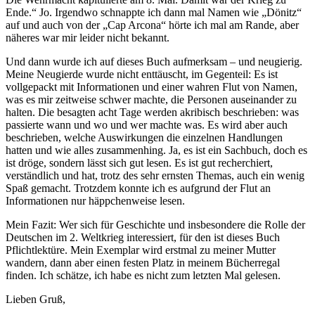
Ende.“ Jo. Irgendwo schnappte ich dann mal Namen wie „Dönitz“
auf und auch von der „Cap Arcona“ hörte ich mal am Rande, aber
näheres war mir leider nicht bekannt.
Und dann wurde ich auf dieses Buch aufmerksam – und neugierig.
Meine Neugierde wurde nicht enttäuscht, im Gegenteil: Es ist
vollgepackt mit Informationen und einer wahren Flut von Namen,
was es mir zeitweise schwer machte, die Personen auseinander zu
halten. Die besagten acht Tage werden akribisch beschrieben: was
passierte wann und wo und wer machte was. Es wird aber auch
beschrieben, welche Auswirkungen die einzelnen Handlungen
hatten und wie alles zusammenhing. Ja, es ist ein Sachbuch, doch es
ist dröge, sondern lässt sich gut lesen. Es ist gut recherchiert,
verständlich und hat, trotz des sehr ernsten Themas, auch ein wenig
Spaß gemacht. Trotzdem konnte ich es aufgrund der Flut an
Informationen nur häppchenweise lesen.
Mein Fazit: Wer sich für Geschichte und insbesondere die Rolle der
Deutschen im 2. Weltkrieg interessiert, für den ist dieses Buch
Pflichtlektüre. Mein Exemplar wird erstmal zu meiner Mutter
wandern, dann aber einen festen Platz in meinem Bücherregal
finden. Ich schätze, ich habe es nicht zum letzten Mal gelesen.
Lieben Gruß,