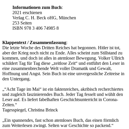
Informationen zum Buch
:
2021 erschienen
Verlag C. H. Beck oHG, München
253 Seiten
ISBN 978 3 406 74985 8
Klappentext / Zusammenfassung
:
Die letzte Woche des Dritten Reiches hat begonnen. Hitler ist tot,
aber der Krieg noch nicht zu Ende. Alles scheint zum Stillstand zu
kommen, und doch ist alles in atemloser Bewegung. Volker Ullrich
schildert Tag für Tag diese „zeitlose Zeit“ und entführt den Leser in
eine zusammenbrechende Welt voller Dramatik und Gewalt,
Hoffnung und Angst. Sein Buch ist eine unvergessliche Zeitreise in
den Untergang.
„“Acht Tage im Mai“ ist ein faktenreiches, akribisch recherchiertes
und zugleich faszinierendes Buch. Jeder Tag fesselt und wühlt den
Leser auf. Es liefert fabelhaften Geschichtsunterricht in Corona-
Zeiten.“
Tagesspiegel, Christina Brinck
„Ein spannendes, fast schon atemloses Buch, das einen förmlich
zum Weiterlesen zwingt. Selten war Geschichte so packend.“