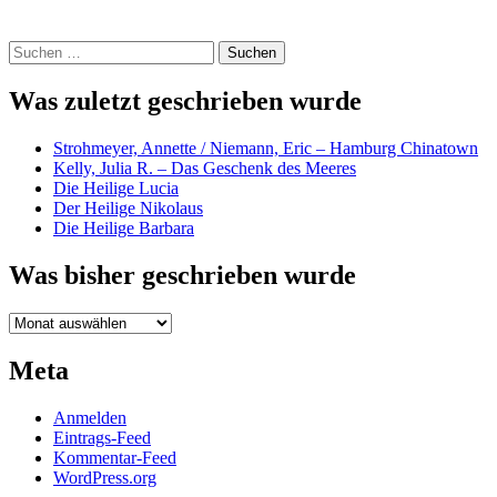
Suchen
nach:
Was zuletzt geschrieben wurde
Strohmeyer, Annette / Niemann, Eric – Hamburg Chinatown
Kelly, Julia R. – Das Geschenk des Meeres
Die Heilige Lucia
Der Heilige Nikolaus
Die Heilige Barbara
Was bisher geschrieben wurde
Was
bisher
geschrieben
Meta
wurde
Anmelden
Eintrags-Feed
Kommentar-Feed
WordPress.org