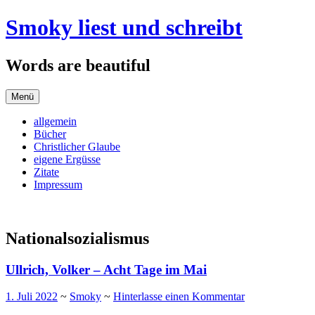
Zum
Smoky liest und schreibt
Inhalt
springen
Words are beautiful
Menü
allgemein
Bücher
Christlicher Glaube
eigene Ergüsse
Zitate
Impressum
Nationalsozialismus
Ullrich, Volker – Acht Tage im Mai
1. Juli 2022
~
Smoky
~
Hinterlasse einen Kommentar