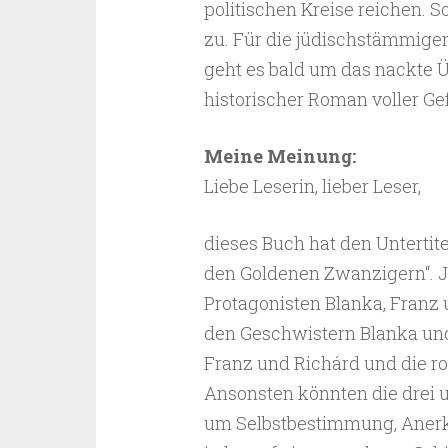
politischen Kreise reichen. S
zu. Für die jüdischstämmige
geht es bald um das nackte Üb
historischer Roman voller G
Meine Meinung:
Liebe Leserin, lieber Leser,
dieses Buch hat den Untertit
den Goldenen Zwanzigern“. Ja,
Protagonisten Blanka, Franz
den Geschwistern Blanka und
Franz und Richárd und die r
Ansonsten könnten die drei un
um Selbstbestimmung, Anerk