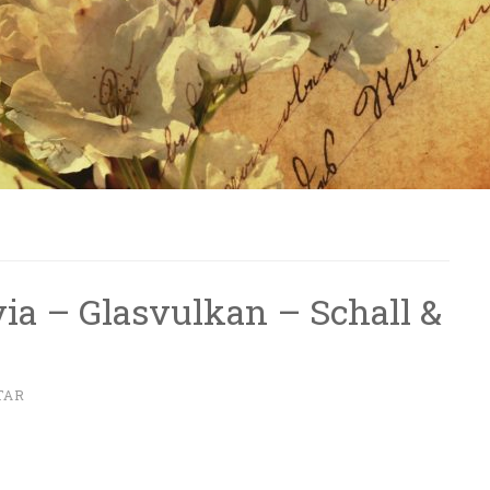
via – Glasvulkan – Schall &
TAR