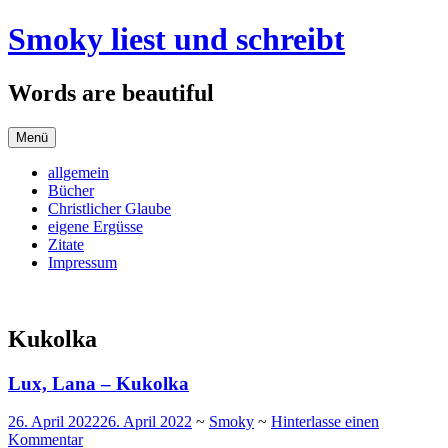
Zum
Smoky liest und schreibt
Inhalt
springen
Words are beautiful
Menü
allgemein
Bücher
Christlicher Glaube
eigene Ergüsse
Zitate
Impressum
Kukolka
Lux, Lana – Kukolka
26. April 2022
26. April 2022
~
Smoky
~
Hinterlasse einen
Kommentar