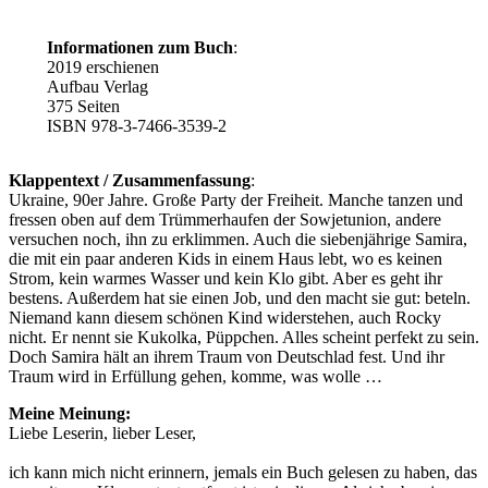
Informationen zum Buch
:
2019 erschienen
Aufbau Verlag
375 Seiten
ISBN 978-3-7466-3539-2
Klappentext / Zusammenfassung
:
Ukraine, 90er Jahre. Große Party der Freiheit. Manche tanzen und
fressen oben auf dem Trümmerhaufen der Sowjetunion, andere
versuchen noch, ihn zu erklimmen. Auch die siebenjährige Samira,
die mit ein paar anderen Kids in einem Haus lebt, wo es keinen
Strom, kein warmes Wasser und kein Klo gibt. Aber es geht ihr
bestens. Außerdem hat sie einen Job, und den macht sie gut: beteln.
Niemand kann diesem schönen Kind widerstehen, auch Rocky
nicht. Er nennt sie Kukolka, Püppchen. Alles scheint perfekt zu sein.
Doch Samira hält an ihrem Traum von Deutschlad fest. Und ihr
Traum wird in Erfüllung gehen, komme, was wolle …
Meine Meinung:
Liebe Leserin, lieber Leser,
ich kann mich nicht erinnern, jemals ein Buch gelesen zu haben, das