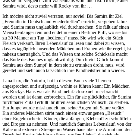
was sie im Vergleich zum Waisenhaus wohl auch ist. Doch je älter
Samira wird, desto mehr will Rocky von ihr …
Ich möchte nicht zuviel verraten, nur soviel: Bis Samira ihr Ziel
„Freundin in Deutschland wiedertreffen“ erreicht, vergehen Jahre
und Samira muss unglaublich viel durchmachen. Sie fällt auf einen
Menschenfänger rein und endet in einem Berliner Puff, wo sie bis
zu 30 Männer am Tag „bedienen“ muss. Sie wird wie ein Stück
Fleisch verkauft. Ihren Lebenslauf zu lesen und dabei zu wissen,
dass es tagtäglich tausenden Mädchen und Frauen wie ihr ergeht, ist
nahezu unerträglich. Und das Wissen um solche Schicksale macht
das Ende des Buches unglaubwürdig: Durch viel Glück kommt
Samira aus dem Sumpf, in dem sie zu ertrinken droht, raus, wird
gerettet und sieht auch tatsächlich ihre Kindheitsfreundin wieder.
Lana Lux, die Autorin, hat in diesem Buch viele Themen
angesprochen und aufgezeigt, wohin es führen kann: Ein Mädchen
aus Rockys Haus war als Kind mehrfach sexuell missbraucht
worden und ist daran zerbrochen. Ein für sie glücklicher, für Samira
furchtbarer Zufall erfüllt ihr ihren sehnlichsten Wunsch: zu sterben.
Ein Junge wurde misshandelt und seine Augen mit Säure verätzt.
Ein anderes Mädchen stirbt nach einem erzwungenen „Besuch“
einer Engelmacherin. Kinder, die anfangen, Klebstoff zu schnüffeln
und Drogen zu nehmen. Und natürlich Samiras Lebenslauf, von der
Kälte und extremen Strenge im Waisenhaus über die Armut und den
Druck bei Rocky bis hin zu ihrer „großen Liebe“, die sich als