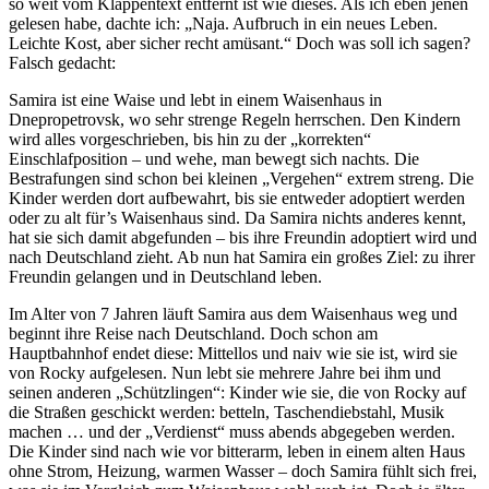
so weit vom Klappentext entfernt ist wie dieses. Als ich eben jenen
gelesen habe, dachte ich: „Naja. Aufbruch in ein neues Leben.
Leichte Kost, aber sicher recht amüsant.“ Doch was soll ich sagen?
Falsch gedacht:
Samira ist eine Waise und lebt in einem Waisenhaus in
Dnepropetrovsk, wo sehr strenge Regeln herrschen. Den Kindern
wird alles vorgeschrieben, bis hin zu der „korrekten“
Einschlafposition – und wehe, man bewegt sich nachts. Die
Bestrafungen sind schon bei kleinen „Vergehen“ extrem streng. Die
Kinder werden dort aufbewahrt, bis sie entweder adoptiert werden
oder zu alt für’s Waisenhaus sind. Da Samira nichts anderes kennt,
hat sie sich damit abgefunden – bis ihre Freundin adoptiert wird und
nach Deutschland zieht. Ab nun hat Samira ein großes Ziel: zu ihrer
Freundin gelangen und in Deutschland leben.
Im Alter von 7 Jahren läuft Samira aus dem Waisenhaus weg und
beginnt ihre Reise nach Deutschland. Doch schon am
Hauptbahnhof endet diese: Mittellos und naiv wie sie ist, wird sie
von Rocky aufgelesen. Nun lebt sie mehrere Jahre bei ihm und
seinen anderen „Schützlingen“: Kinder wie sie, die von Rocky auf
die Straßen geschickt werden: betteln, Taschendiebstahl, Musik
machen … und der „Verdienst“ muss abends abgegeben werden.
Die Kinder sind nach wie vor bitterarm, leben in einem alten Haus
ohne Strom, Heizung, warmen Wasser – doch Samira fühlt sich frei,